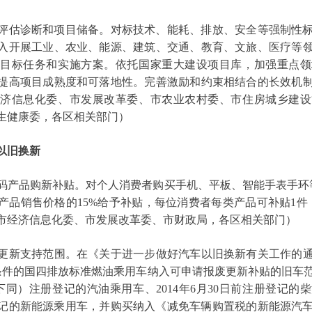
估诊断和项目储备。对标技术、能耗、排放、安全等强制性标
入开展工业、农业、能源、建筑、交通、教育、文旅、医疗等
新目标任务和实施方案。依托国家重大建设项目库，加强重点领
提高项目成熟度和可落地性。完善激励和约束相结合的长效机
经济信息化委、市发展改革委、市农业农村委、市住房城乡建设
生健康委，各区相关部门）
以旧换新
产品购新补贴。对个人消费者购买手机、平板、智能手表手环等
按产品销售价格的15%给予补贴，每位消费者每类产品可补贴1件
市经济信息化委、市发展改革委、市财政局，各区相关部门）
支持范围。在《关于进一步做好汽车以旧换新有关工作的通知
条件的国四排放标准燃油乘用车纳入可申请报废更新补贴的旧车范
下同）注册登记的汽油乘用车、2014年6月30日前注册登记
注册登记的新能源乘用车，并购买纳入《减免车辆购置税的新能源